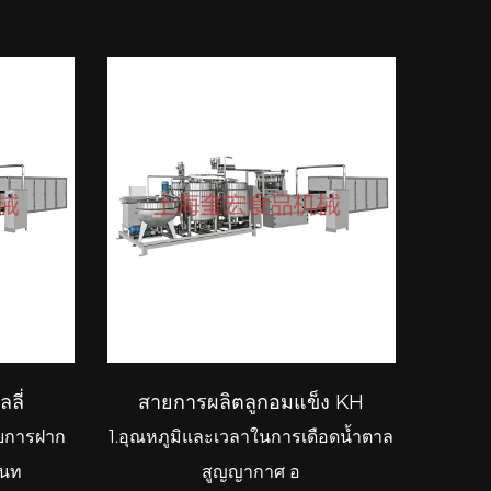
ลี่
สายการผลิตลูกอมแข็ง KH
ยการฝาก
1.อุณหภูมิและเวลาในการเดือดน้ำตาล
ุ่นท
สูญญากาศ อ