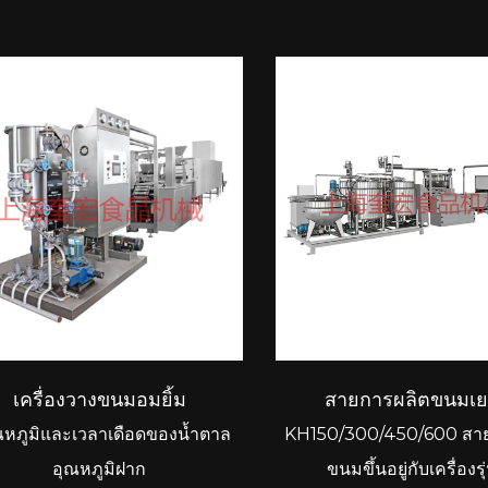
สายการผลิตขนมเยล
เครื่องวางขนมอมยิ้ม
KH150/300/450/600 สา
ุณหภูมิและเวลาเดือดของน้ำตาล
ขนมขึ้นอยู่กับเครื่องร
อุณหภูมิฝาก