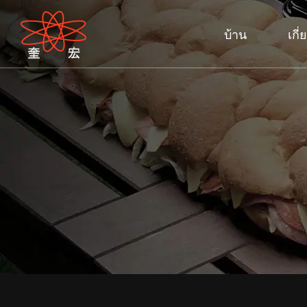
บ้าน
เกี