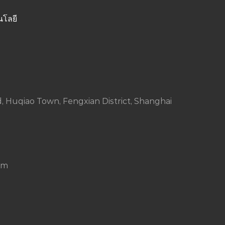
นโลยี
Huqiao Town, Fengxian District, Shanghai
om