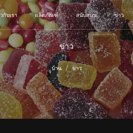
่ยวกับเรา
ผลิตภัณฑ์
สนับสนุน
ข่าว
ข่าว
บ้าน
/
ข่าว