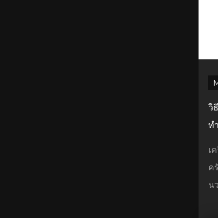
M
วิ
ทำ
เค
คร
นว