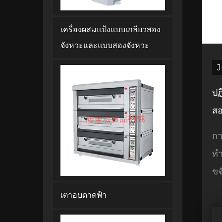
เครื่องผสมแป้งแบบเกลียวสอง
จังหวะและแบบสองจังหวะ
J
ปฏ
สอ
กา
ทำ
ขจั
เตาอบดาดฟ้า