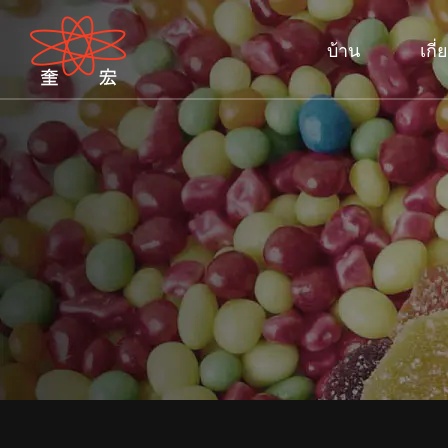
บ้าน
เกี