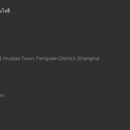
นโลยี
Huqiao Town, Fengxian District, Shanghai
om