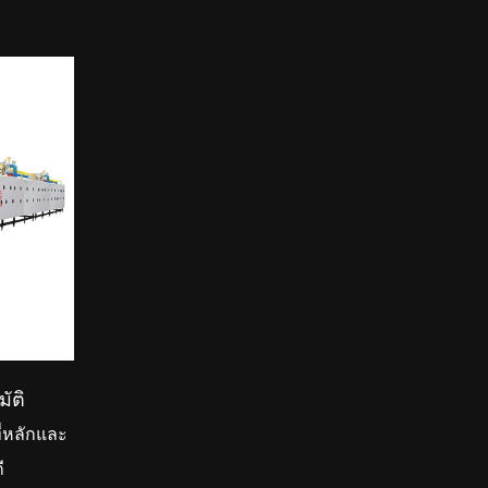
มัติ
่หลักและ
ี